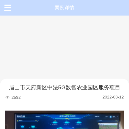
案例详情
首
页
产
品
中
眉山市天府新区中法5G数智农业园区服务项目
心
2022-03-12
2592
解
决