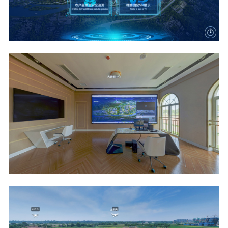
荣
誉
资
质
关
于
我
们