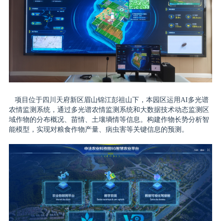
方
案
案
例
中
心
项目位于四川天府新区眉山锦江彭祖山下，本园区运用AI多光谱
农情监测系统，通过多光谱农情监测系统和大数据技术动态监测区
域作物的分布概况、苗情、土壤墒情等信息。构建作物长势分析智
能模型，实现对粮食作物产量、病虫害等关键信息的预测。
新
闻
动
态