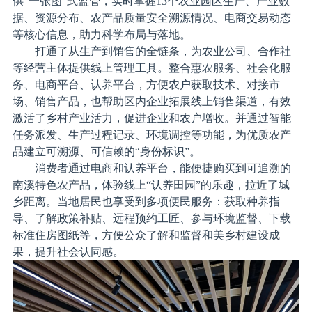
供“一张图”式监管，实时掌握13个农业园区生产、产业数
方
据、资源分布、农产品质量安全溯源情况、电商交易动态
案
等核心信息，助力科学布局与落地。
打通了从生产到销售的全链条，为农业公司、合作社
等经营主体提供线上管理工具。整合惠农服务、社会化服
案
务、电商平台、认养平台，方便农户获取技术、对接市
场、销售产品，也帮助区内企业拓展线上销售渠道，有效
例
激活了乡村产业活力，促进企业和农户增收。并通过智能
中
任务派发、生产过程记录、环境调控等功能，为优质农产
心
品建立可溯源、可信赖的“身份标识”。
消费者通过电商和认养平台，能便捷购买到可追溯的
南溪特色农产品，体验线上“认养田园”的乐趣，拉近了城
新
乡距离。当地居民也享受到多项便民服务：获取种养指
闻
导、了解政策补贴、远程预约工匠、参与环境监督、下载
标准住房图纸等，方便公众了解和监督和美乡村建设成
动
果，提升社会认同感。
态