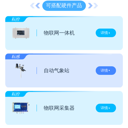
可搭配硬件产品
耘控
物联网一体机
详情
耘感
自动气象站
详情
耘控
物联网采集器
详情