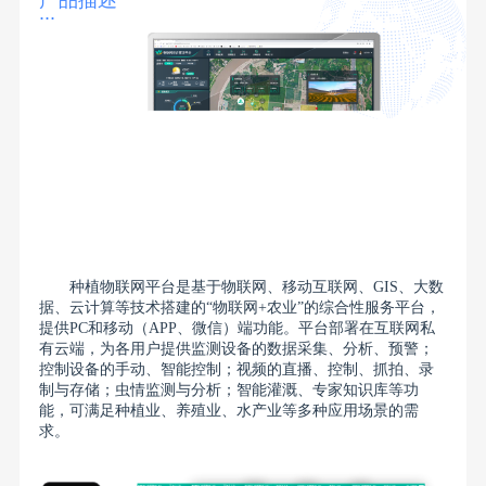
产品描述
方
...
案
案
例
中
心
种植物联网平台是基于物联网、移动互联网、GIS、大数
新
据、云计算等技术搭建的“物联网+农业”的综合性服务平台，
提供PC和移动（APP、微信）端功能。平台部署在互联网私
闻
有云端，为各用户提供监测设备的数据采集、分析、预警；
控制设备的手动、智能控制；视频的直播、控制、抓拍、录
动
制与存储；虫情监测与分析；智能灌溉、专家知识库等功
态
能，可满足种植业、养殖业、水产业等多种应用场景的需
求。