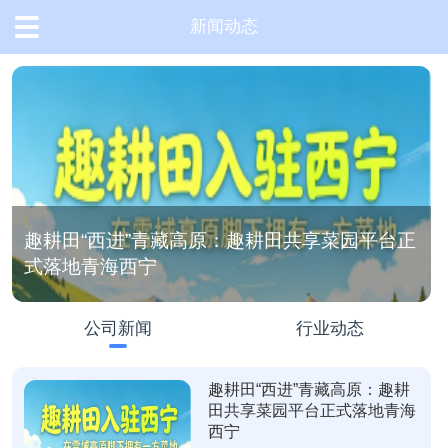
新闻动态
首
页
产
趣耕田“西进”青藏高原：趣耕田共享菜园平台正
品
式落地青海西宁
中
心
公司新闻
行业动态
趣耕田“西进”青藏高原：趣耕
解
田共享菜园平台正式落地青海
决
西宁