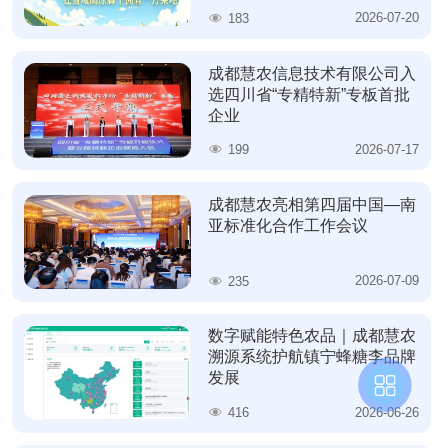
方
2026-07-20
183
案
成都慧农信息技术有限公司入
选四川省“专精特新”专板首批
企业
案
例
2026-07-17
199
中
心
成都慧农亮相第四届中国—南
亚标准化合作工作会议
2026-07-09
235
新
闻
数字赋能特色农品｜成都慧农
动
溯源系统护航镇宁蜂糖李品牌
态
联系
发展
方式
2026-06-26
416