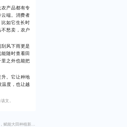
批农产品都有专
传云端。消费者
，比如它生长时
品不愁卖，农户
到刮风下雨更是
就能随时查看田
千里之外也能把
提升。它让种地
科技温度，也让越
除该文。
以科技为翼，赋能大田种植新生态