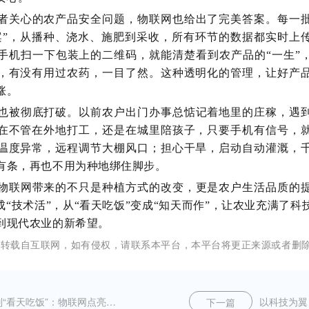
者关心的农产品安全问题，物联网也给出了完美答案。每一
案”，从播种、浇水、施肥到采收，所有环节的数据都实时上
手机扫一下包装上的二维码，就能清楚看到农产品的“一生”
，有没有用过农药，一目了然。这种透明化的管理，让好产
涨。
也被彻底打破。以前农户出门办事总惦记着地里的庄稼，遇
在不管在外地打工，还是在城里陪孩子，只要手机有信号，
温度异常，远程调节大棚风口；担心干旱，启动自动灌溉，
有条，再也不用为种地绑住脚步。
物联网带来的不只是种植方式的改变，更是农户生活品质的
变成“技术活”，从“看天吃饭”变成“知天而作”，让农业充满了
到现代农业的新希望。
文转载自互联网，如有侵权，请联系本平台，本平台将更正来源或者删
告别“看天吃饭”：物联网点亮现代农业之光
下一篇