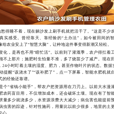
地愁得睡不着，现在躺沙发上刷手机就把活干了。”这是不少
真实感受。曾经靠天、靠经验的“土办法”，如今被田间的
像给农业安上了“智慧大脑”，让种地这件事变得新潮又轻松。
变化，是再也不用
“瞎忙活”。以前到了灌溉季，农户得扛着
顾不上那片；施肥时生怕量不准，多了烧苗少了减产。现在
”，24小时盯着土壤的湿度、肥力，甚至作物叶片的状态。数据
自动提醒“该浇水了”“该补肥了”，点一下屏幕，智能水肥机就
式的经验还靠谱。
是个
“省钱小能手”，帮农户把资源用在刀刃上。以前大水漫
肥农药盲目用，不仅增加成本，还会破坏土壤。现在有了智
求量多少就浇多少，水资源浪费大大减少；病虫害也能提前
病虫害的踪迹，针对性施药，用量比以前少很多，地里的土
安心。